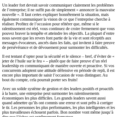
Un leader fort devrait savoir communiquer clairement les problèmes
de l’entreprise; il ne suffit pas de simplement « annoncer la mauvaise
nouvelle ». Il faut certes expliquer honnêtement la situation, mais
également communiquer la vision de ce que l’entreprise cherche à
réaliser. Profitez de l’occasion pour réitérer que, même si le
ralentissement est réel, vous continuez de croire fermement que vous
pouvez braver la tempête et atteindre les objectifs. La plupart d’entre
nous savent que les revers font partie de la vie et sont réceptifs aux
messages évocateurs, ancrés dans les faits, qui invitent à faire preuve
de persévérance et de dévouement pour surmonter les difficultés.
Il est tentant d’opter pour la sécurité et le silence – bref, d’éviter de «
jeter de l’huile sur le feu » – plutôt que de faire preuve d’un réel
leadership en communiquant de manière ouverte et proactive. Si vos
concurrents adoptent une attitude défensive en période de repli, il est
encore plus important de saisir l’occasion de vous distinguer. Au
bout du compte, cela pourrait porter ses fruits!
Avec un solide système de gestion et des leaders positifs et proactifs
à la barre, une entreprise peut surmonter les ralentissements
économiques les plus difficiles. Les grands leaders savent aussi
quand admettre qu’ils ont commis une erreur et sont prêts à corriger
le tir. Les personnes les plus performantes, les plus intelligentes et les
plus travailleuses échouent parfois. Bon nombre vont même jusqu’à
dire que l’échec est extrêmement formateur.