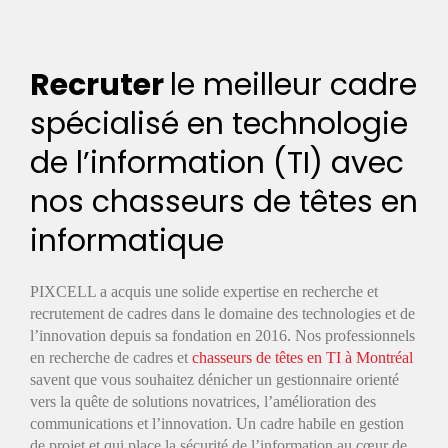
Recruter
le meilleur cadre
spécialisé en technologie
de l’information (TI) avec
nos chasseurs de têtes en
informatique
PIXCELL a acquis une solide expertise en recherche et
recrutement de cadres dans le domaine des technologies et de
l’innovation depuis sa fondation en 2016. Nos professionnels
en recherche de cadres et
chasseurs de têtes en TI à Montréal
savent que vous souhaitez dénicher un gestionnaire orienté
vers la quête de solutions novatrices, l’amélioration des
communications et l’innovation. Un cadre habile en gestion
de projet et qui place la sécurité de l’information au cœur de