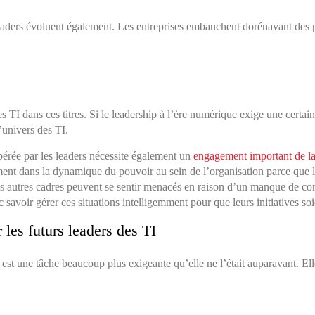
eaders évoluent également. Les entreprises embauchent dorénavant des 
e
I dans ces titres. Si le leadership à l’ère numérique exige une certaine
’univers des TI.
pérée par les leaders nécessite également un
engagement important de la 
ment dans la dynamique du pouvoir au sein de l’organisation parce que l
 Les autres cadres peuvent se sentir menacés en raison d’un manque de co
avoir gérer ces situations intelligemment pour que leurs initiatives soie
les futurs leaders des TI
n est une tâche beaucoup plus exigeante qu’elle ne l’était auparavant. E