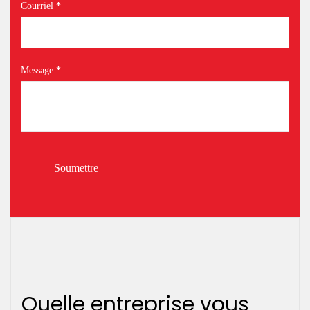
Courriel
*
Message
*
Soumettre
Quelle entreprise vous