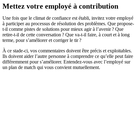
Mettez votre employé à contribution
Une fois que le climat de confiance est établi, invitez votre employé
à participer au processus de résolution des problèmes. Que propose-
t-il comme pistes de solutions pour mieux agir à l’avenir ? Que
retire-t-il de cette conversation ? Que va-t-il faire, à court et à long
terme, pour s’améliorer et corriger le tir ?
À ce stade-ci, vos commentaires doivent être précis et exploitables.
Ils doivent aider l’autre personne à comprendre ce qu’elle peut faire
différemment pour s’améliorer. Entendez-vous avec l’employé sur
un plan de match qui vous convient mutuellement.
Une bonne approche de rétroaction amène une prise de
conscience, dans une perspective d’amélioration et de
développement personnel. À l’opposé, la réprimande
génère de l’opposition et de la frustration, et ne fait
qu’escalader le problème en plaçant l’employé en mode
d’autoprotection. Toute situation délicate devrait être
traitée dans une approche de coaching : créer les
meilleures conditions pour que l’employé comprenne
votre commentaire, y réfléchisse et en tire des leçons.
On applique une méthode très similaire
lorsqu’un