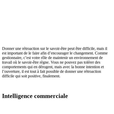
candidat est non retenu lors d’une recherche de cadres
:
comment peut-on lui dire ce qui n’a pas fonctionné
pour qu’il s’améliore ?
— François Piché-Roy, President and Senior
Consultant, PIXCELL
Donner une rétroaction sur le savoir-être peut être difficile, mais il
est important de le faire afin d’encourager le changement. Comme
gestionnaire, c’est votre rôle de maintenir un environnement de
travail où le savoir-être règne. Vous ne pouvez pas tolérer des
comportements qui en dérogent, mais avec la bonne intention et
l’ouverture, il est tout à fait possible de donner une rétroaction
difficile qui soit positive, finalement.
Intelligence commerciale